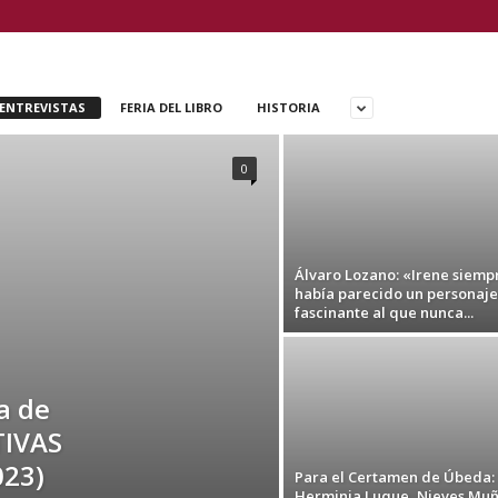
ENTREVISTAS
FERIA DEL LIBRO
HISTORIA
0
Álvaro Lozano: «Irene siemp
había parecido un personaje
fascinante al que nunca...
a de
TIVAS
23)
Para el Certamen de Úbeda:
Herminia Luque, Nieves Muñ