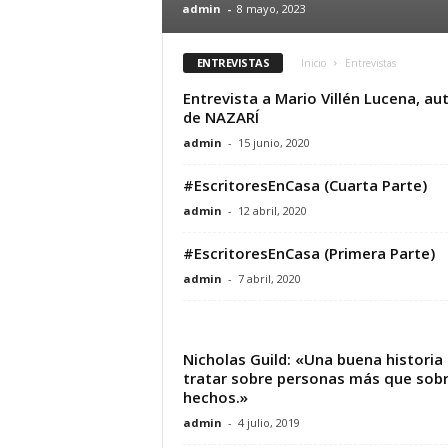
admin
-
8 mayo, 2023
ENTREVISTAS
Inicio
Entrevistas
Entrevista a Mario Villén Lucena, au
de NAZARÍ
admin
-
15 junio, 2020
#EscritoresEnCasa (Cuarta Parte)
admin
-
12 abril, 2020
#EscritoresEnCasa (Primera Parte)
admin
-
7 abril, 2020
Nicholas Guild: «Una buena historia
tratar sobre personas más que sob
hechos.»
admin
-
4 julio, 2019