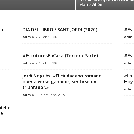
Mario Villén
tor
DIA DEL LIBRO / SANT JORDI (2020)
#Esc
admin
-
21 abril, 2020
admi
#EscritoresEnCasa (Tercera Parte)
#Esc
admin
-
10 abril, 2020
admi
Jordi Nogués: «El ciudadano romano
«Lo 
quería verse ganador, sentirse un
Hoy 
triunfador.»
admi
admin
-
14 octubre, 2019
 debe
re