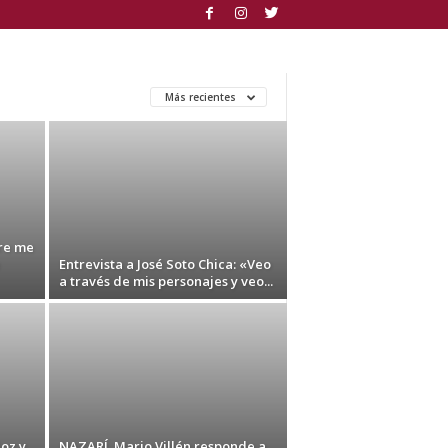
Más recientes
re me
Entrevista a José Soto Chica: «Veo
a través de mis personajes y veo...
oz y
NAZARÍ. Mario Villén responde a