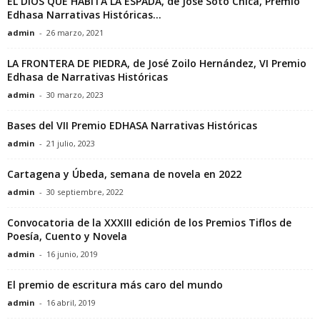
EL DIOS QUE HABITA LA ESPADA, de José Soto Chica, Premio
Edhasa Narrativas Históricas...
c
admin
-
26 marzo, 2021
t
LA FRONTERA DE PIEDRA, de José Zoilo Hernández, VI Premio
Edhasa de Narrativas Históricas
o
admin
-
30 marzo, 2023
r
Bases del VII Premio EDHASA Narrativas Históricas
d
admin
-
21 julio, 2023
e
Cartagena y Úbeda, semana de novela en 2022
admin
-
30 septiembre, 2022
E
Convocatoria de la XXXIII edición de los Premios Tiflos de
Poesía, Cuento y Novela
D
admin
-
16 junio, 2019
H
El premio de escritura más caro del mundo
A
admin
-
16 abril, 2019