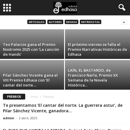
Soto Chica, Premio Edhasa Narrativas
Históricas (2021)
C
ARTICULOS
AUTORES
EDHASA
ENTREVISTAS
admin
-
26 marzo, 2021
l
Teo Palacios gana el Premio
El próximo viernes se falla el
u
Nostromo 2025 con ‘La canción
Premio Narrativas Históricas de
de Hands’
Edhasa
b
LAÍN, EL BASTARDO, de
d
Pilar Sánchez Vicente gana el
Francisco Narla, Premio XX
VIII Premio Edhasa con ‘El
Semana de la Novela
cantar del norte....
Histórica...
e
PREMIOS
Inicio
Premios
l
Te presentamos ‘El cantar del norte. La guerrera astur’, de
Pilar Sánchez Vicente, ganadora...
L
admin
-
2 abril, 2025
e