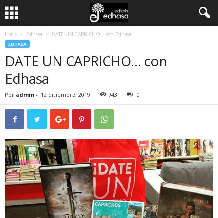
Inicio
Edhasa
DATE UN CAPRICHO… con Edhasa
C
EDHASA
DATE UN CAPRICHO… con
l
Edhasa
u
Por
admin
-
12 diciembre, 2019
943
0
b
d
e
l
L
e