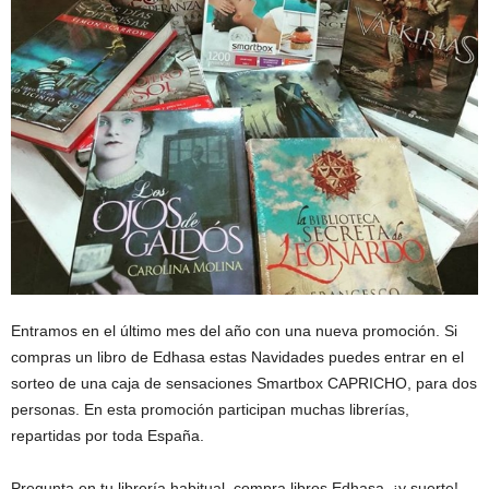
c
t
o
r
d
e
E
Entramos en el último mes del año con una nueva promoción. Si
compras un libro de Edhasa estas Navidades puedes entrar en el
D
sorteo de una caja de sensaciones Smartbox CAPRICHO, para dos
H
personas. En esta promoción participan muchas librerías,
repartidas por toda España.
A
Pregunta en tu librería habitual, compra libros Edhasa, ¡y suerte!