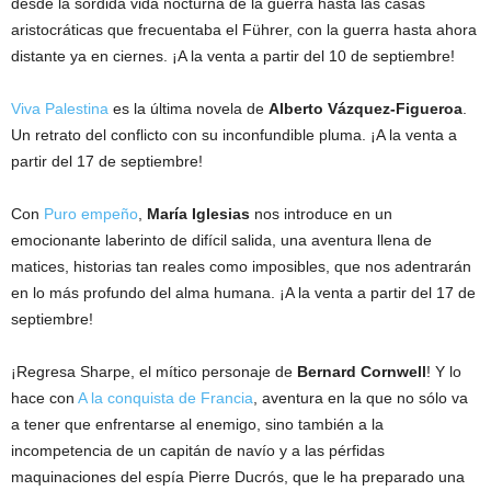
desde la sórdida vida nocturna de la guerra hasta las casas
c
aristocráticas que frecuentaba el Führer, con la guerra hasta ahora
distante ya en ciernes. ¡A la venta a partir del 10 de septiembre!
t
Viva Palestina
es la última novela de
Alberto Vázquez-Figueroa
.
o
Un retrato del conflicto con su inconfundible pluma. ¡A la venta a
partir del 17 de septiembre!
r
Con
Puro empeño
,
María Iglesias
nos introduce en un
d
emocionante laberinto de difícil salida, una aventura llena de
e
matices, historias tan reales como imposibles, que nos adentrarán
en lo más profundo del alma humana. ¡A la venta a partir del 17 de
E
septiembre!
D
¡Regresa Sharpe, el mítico personaje de
Bernard Cornwell
! Y lo
hace con
A la conquista de Francia
, aventura en la que no sólo va
H
a tener que enfrentarse al enemigo, sino también a la
incompetencia de un capitán de navío y a las pérfidas
A
maquinaciones del espía Pierre Ducrós, que le ha preparado una