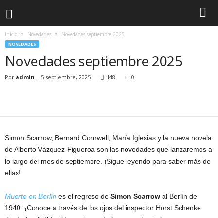
Inicio
Novedades
Novedades septiembre 2025
C
NOVEDADES
Novedades septiembre 2025
l
Por
admin
-
5 septiembre, 2025
148
0
u
b
d
Simon Scarrow, Bernard Cornwell, María Iglesias y la nueva novela
e
de Alberto Vázquez-Figueroa son las novedades que lanzaremos a
lo largo del mes de septiembre. ¡Sigue leyendo para saber más de
l
ellas!
L
Muerte en Berlín
es el regreso de
Simon Scarrow
al Berlín de
e
1940. ¡Conoce a través de los ojos del inspector Horst Schenke