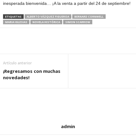
inesperada bienvenida… ¡A la venta a partir del 24 de septiembre!
S
ETIQUETAS
ALBERTO VÁZQUEZ FIGUEROA
BERNARD CORNWELL
A
MARIA IGLESIAS
NOVELA HISTÓRICA
SIMON SCARROW
Artículo anterior
¡Regresamos con muchas
novedades!
admin