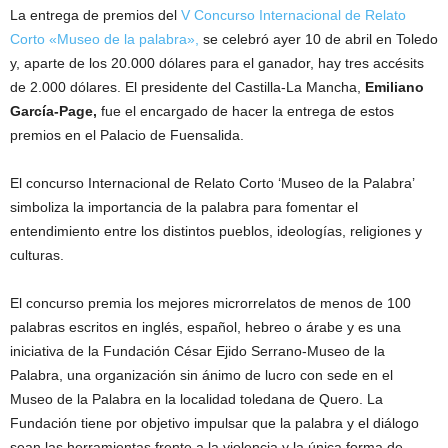
La entrega de premios del
V Concurso Internacional de Relato
c
Corto «Museo de la palabra»,
se celebró ayer 10 de abril en Toledo
y, aparte de los 20.000 dólares para el ganador, hay tres accésits
t
de 2.000 dólares. El presidente del Castilla-La Mancha,
Emiliano
o
García-Page,
fue el encargado de hacer la entrega de estos
premios en el Palacio de Fuensalida.
r
El concurso Internacional de Relato Corto ‘Museo de la Palabra’
d
simboliza la importancia de la palabra para fomentar el
entendimiento entre los distintos pueblos, ideologías, religiones y
e
culturas.
E
El concurso premia los mejores microrrelatos de menos de 100
palabras escritos en inglés, español, hebreo o árabe y es una
D
iniciativa de la Fundación César Ejido Serrano-Museo de la
H
Palabra, una organización sin ánimo de lucro con sede en el
Museo de la Palabra en la localidad toledana de Quero. La
A
Fundación tiene por objetivo impulsar que la palabra y el diálogo
sean las herramientas frente a la violencia y la única forma de