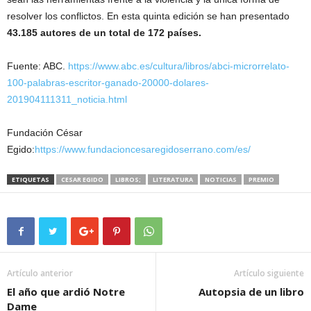
S
resolver los conflictos. En esta quinta edición se han presentado
43.185 autores de un total de 172 países.
A
Fuente: ABC.
https://www.abc.es/cultura/libros/abci-microrrelato-
100-palabras-escritor-ganado-20000-dolares-
201904111311_noticia.html
Fundación César
Egido:
https://www.fundacioncesaregidoserrano.com/es/
ETIQUETAS
CESAR EGIDO
LIBROS;
LITERATURA
NOTICIAS
PREMIO
Artículo anterior
Artículo siguiente
El año que ardió Notre
Autopsia de un libro
Dame