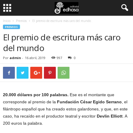
Inicio
Premios
El premio de escritura más caro del mundo
C
PREMIOS
El premio de escritura más caro
l
del mundo
u
Por
admin
-
16 abril, 2019
997
0
b
d
e
20.000 dólares por 100 palabras.
Ese es el montante que
l
corresponde al premio de la
Fundación César Egido Serrano
, el
filántropo español que ha creado estos galardones, y que, en este
L
caso, ha recaído en el productor teatral y escritor
Devlin Elliott
. A
200 euros la palabra.
e