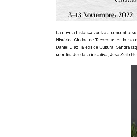
t
o
La novela histórica vuelve a concentrars
Histórica Ciudad de Tacoronte, en la isla 
r
Daniel Díaz; la edil de Cultura, Sandra Izq
d
coordinador de la iniciativa, José Zoilo H
e
E
D
H
A
S