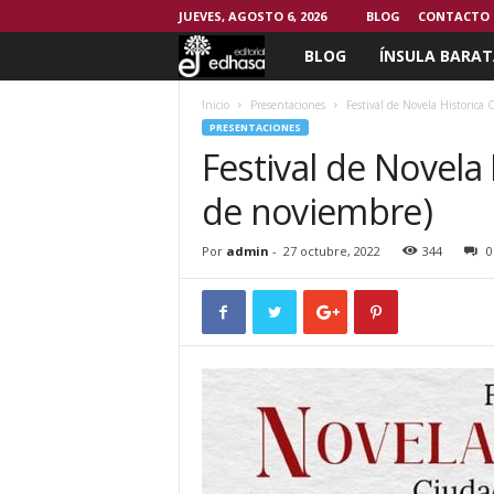
JUEVES, AGOSTO 6, 2026
BLOG
CONTACTO
BLOG
ÍNSULA BARAT
C
l
Inicio
Presentaciones
Festival de Novela Historica 
PRESENTACIONES
Festival de Novela
u
de noviembre)
b
d
Por
admin
-
27 octubre, 2022
344
0
e
l
L
e
c