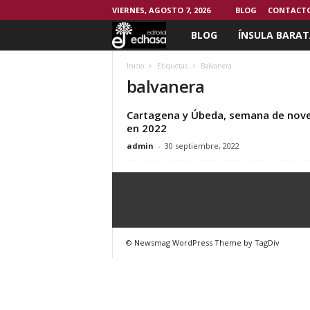
VIERNES, AGOSTO 7, 2026
BLOG
CONTACT
BLOG
ÍNSULA BARAT
C
l
Inicio
Etiquetas
Balvanera
balvanera
u
Cartagena y Úbeda, semana de nove
b
en 2022
admin
-
30 septiembre, 2022
d
e
l
© Newsmag WordPress Theme by TagDiv
L
e
c