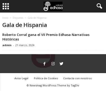
C
Inicio
Etiquetas
Gala de Hispania
Gala de Hispania
l
Roberto Corral gana el VII Premio Edhasa Narrativas
u
Históricas
admin
-
21 marzo, 2024
b
d
e
Aviso Legal
Politica de Cookies
Contacta con nosotros
l
© Newsmag WordPress Theme by TagDiv
L
e