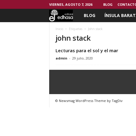
VIERNES, AGOSTO 7, 2026
BLOG
CONTACT
BLOG
ÍNSULA BARAT
C
l
Inicio
Etiquetas
John stack
john stack
u
Lecturas para el sol y el mar
b
admin
-
29 julio, 2020
d
e
l
© Newsmag WordPress Theme by TagDiv
L
e
c