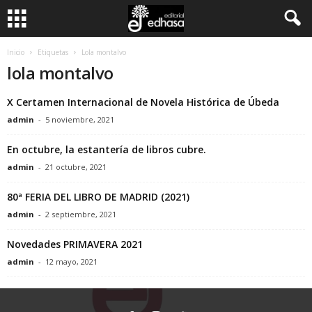
C
Inicio
Etiquetas
Lola montalvo
lola montalvo
l
X Certamen Internacional de Novela Histórica de Úbeda
u
admin
-
5 noviembre, 2021
b
En octubre, la estantería de libros cubre.
admin
-
21 octubre, 2021
d
80ª FERIA DEL LIBRO DE MADRID (2021)
e
admin
-
2 septiembre, 2021
l
Novedades PRIMAVERA 2021
admin
-
12 mayo, 2021
L
e