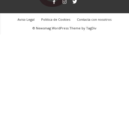
c
t
Aviso Legal
Politica de Cookies
Contacta con nosotros
© Newsmag WordPress Theme by TagDiv
o
r
d
e
E
D
H
A