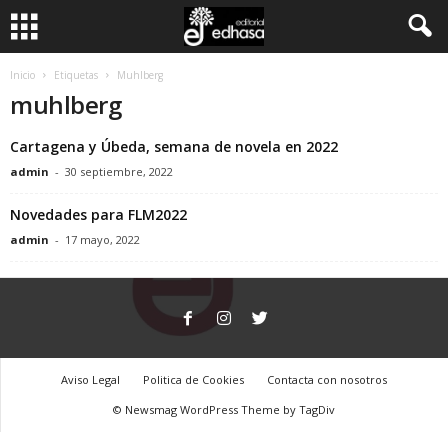
C
Inicio
Etiquetas
Muhlberg
muhlberg
l
Cartagena y Úbeda, semana de novela en 2022
u
admin
-
30 septiembre, 2022
b
Novedades para FLM2022
admin
-
17 mayo, 2022
d
e
l
Aviso Legal
Politica de Cookies
Contacta con nosotros
L
© Newsmag WordPress Theme by TagDiv
e