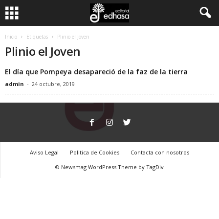
C
Inicio
Etiquetas
Plinio el Joven
Plinio el Joven
l
El día que Pompeya desapareció de la faz de la tierra
u
admin
-
24 octubre, 2019
b
d
e
Aviso Legal
Politica de Cookies
Contacta con nosotros
l
© Newsmag WordPress Theme by TagDiv
L
e