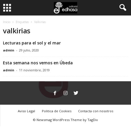
C
Inicio
Etiquetas
Valkirias
valkirias
l
Lecturas para el sol y el mar
u
admin
-
29 julio, 2020
b
Esta semana nos vemos en Úbeda
admin
-
11 noviembre, 2019
d
e
l
Aviso Legal
Politica de Cookies
Contacta con nosotros
L
© Newsmag WordPress Theme by TagDiv
e