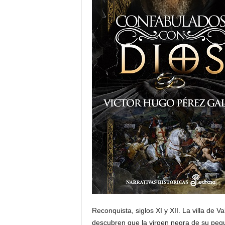
t
o
r
d
e
E
D
H
A
Reconquista, siglos XI y XII. La villa de
S
descubren que la virgen negra de su peque