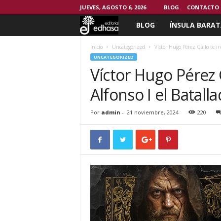
JUEVES, AGOSTO 6, 2026
BLOG
CONTACTO
BLOG
ÍNSULA BARAT
C
l
Inicio
Uncategorized
Víctor Hugo Pérez Gallo te in
UNCATEGORIZED
Víctor Hugo Pérez 
u
Alfonso I el Batall
b
d
Por
admin
-
21 noviembre, 2024
220
e
l
L
e
c