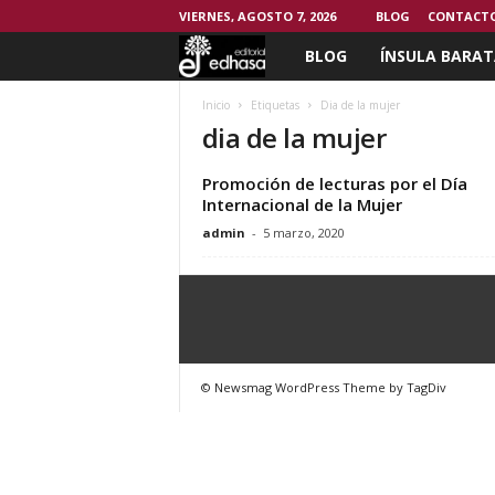
VIERNES, AGOSTO 7, 2026
BLOG
CONTACT
BLOG
ÍNSULA BARAT
C
l
Inicio
Etiquetas
Dia de la mujer
dia de la mujer
u
Promoción de lecturas por el Día
b
Internacional de la Mujer
admin
-
5 marzo, 2020
d
e
l
© Newsmag WordPress Theme by TagDiv
L
e
c