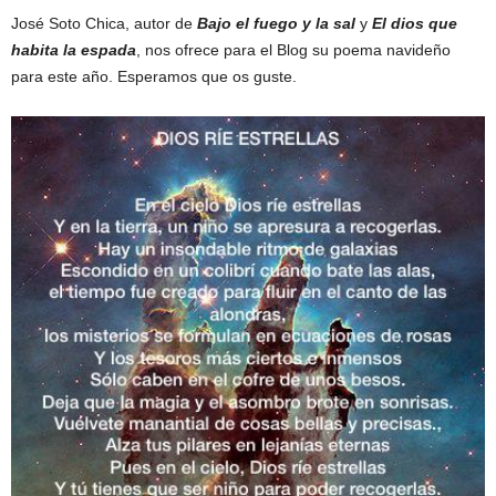
José Soto Chica, autor de
Bajo el fuego y la sal
y
El dios que
c
habita la espad
a
, nos ofrece para el Blog su poema navideño
t
para este año. Esperamos que os guste.
o
r
d
e
E
D
H
A