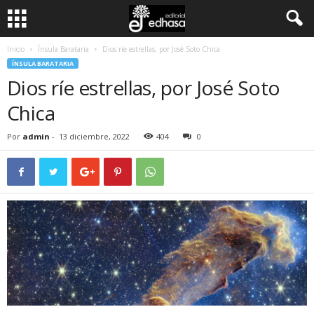
Inicio
Ínsula Barataria
Dios ríe estrellas, por José Soto Chica
C
ÍNSULA BARATARIA
Dios ríe estrellas, por José Soto
l
Chica
u
Por
admin
-
13 diciembre, 2022
404
0
b
d
e
l
L
e