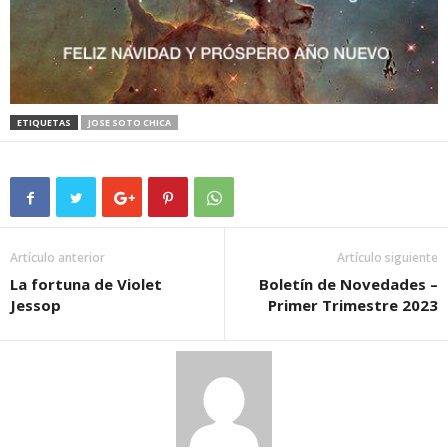
S
A
ETIQUETAS
JOSE SOTO CHICA
Artículo anterior
Artículo siguiente
La fortuna de Violet
Boletín de Novedades –
Jessop
Primer Trimestre 2023