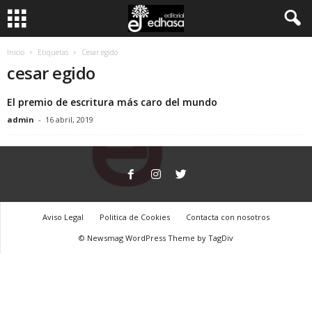
C
Inicio
Etiquetas
Cesar egido
cesar egido
l
El premio de escritura más caro del mundo
u
admin
-
16 abril, 2019
b
d
e
Aviso Legal
Politica de Cookies
Contacta con nosotros
l
© Newsmag WordPress Theme by TagDiv
L
e