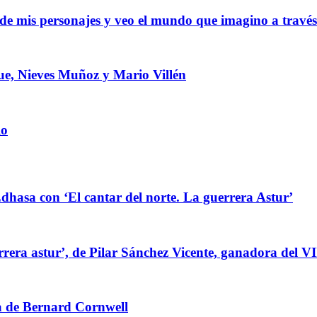
de mis personajes y veo el mundo que imagino a través 
e, Nieves Muñoz y Mario Villén
lo
dhasa con ‘El cantar del norte. La guerrera Astur’
rrera astur’, de Pilar Sánchez Vicente, ganadora del V
la de Bernard Cornwell