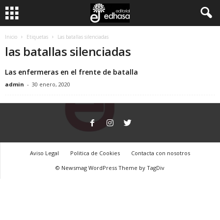
C
Inicio
Etiquetas
Las batallas silenciadas
las batallas silenciadas
l
Las enfermeras en el frente de batalla
u
admin
-
30 enero, 2020
b
d
e
Aviso Legal
Politica de Cookies
Contacta con nosotros
l
© Newsmag WordPress Theme by TagDiv
L
e