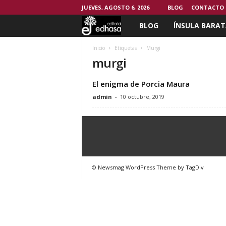
JUEVES, AGOSTO 6, 2026
BLOG
CONTACTO
BLOG
ÍNSULA BARAT
C
l
Inicio
Etiquetas
Murgi
murgi
u
El enigma de Porcia Maura
b
admin
-
10 octubre, 2019
d
e
l
© Newsmag WordPress Theme by TagDiv
L
e
c