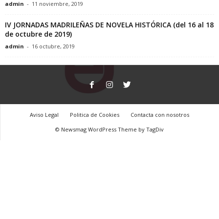
admin
-
11 noviembre, 2019
c
IV JORNADAS MADRILEÑAS DE NOVELA HISTÓRICA (del 16 al 18
t
de octubre de 2019)
admin
-
16 octubre, 2019
o
r
d
Aviso Legal
Politica de Cookies
Contacta con nosotros
e
© Newsmag WordPress Theme by TagDiv
E
D
H
A