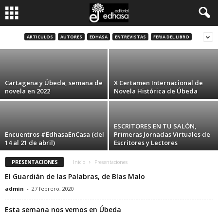
Festival de Novela Historica Ciudad de
Tacoronte (2022)(del 3 al 13 de noviembre)
C
ARTICULOS
AUTORES
EDHASA
ENTREVISTAS
FERIA DEL LIBRO
admin
-
27 octubre, 2022
l
u
Cartagena y Úbeda, semana de
X Certamen Internacional de
novela en 2022
Novela Histórica de Úbeda
b
d
ESCRITORES EN TU SALÓN,
Encuentros #EdhasaEnCasa (del
Primeras Jornadas Virtuales de
14 al 21 de abril)
Escritores y Lectores
e
PRESENTACIONES
Inicio
Presentaciones
l
El Guardián de las Palabras, de Blas Malo
L
admin
-
27 febrero, 2020
e
Esta semana nos vemos en Úbeda