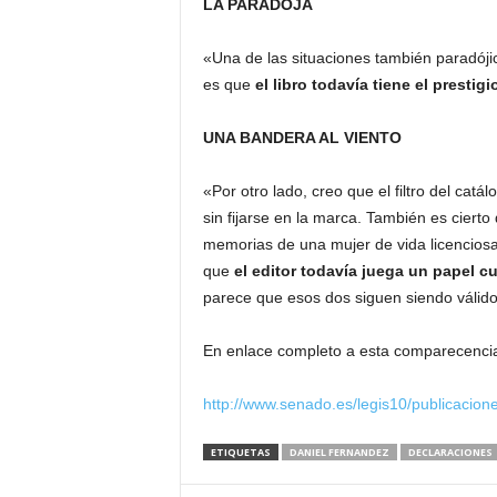
LA PARADOJA
«Una de las situaciones también paradóji
es que
el libro todavía tiene el prestig
UNA BANDERA AL VIENTO
«Por otro lado, creo que el filtro del cat
sin fijarse en la marca. También es ciert
memorias de una mujer de vida licenciosa
que
el editor todavía juega un papel cu
parece que esos dos siguen siendo válid
En enlace completo a esta comparecencia
http://www.senado.es/legis10/publicaci
ETIQUETAS
DANIEL FERNANDEZ
DECLARACIONES