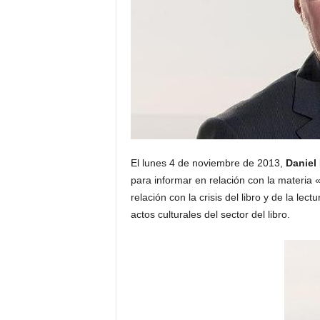
t
o
r
d
e
El lunes 4 de noviembre de 2013,
Daniel
para informar en relación con la materia 
E
relación con la crisis del libro y de la l
actos culturales del sector del libro.
D
H
A
S