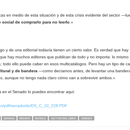
cas en medio de esta situación y de esta crisis evidente del sector 
io social de comprarlo para no leerlo
.»
álogo y de una editorial todavía tienen un cierto valor. Es verdad que ha
o que hay muchos editores que publican de todo y no importa: lo mismo 
; todo ello puede caber en esos multicatálogos. Pero hay un tipo de c
ltural y de bandera
—como decíamos antes, de levantar una bandera 
os, aunque no tengo nada claro cómo van a sobrevivir ambos.»
 en el Senado lo puedes encontrar aquí:
ones/pdf/senado/ds/DS_C_10_228.PDF
EDHASA
ENSAYO
NOVELA
SECTOR DEL LIBRO
SENADO