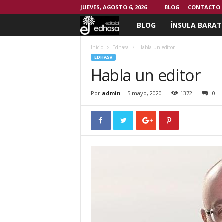
JUEVES, AGOSTO 6, 2026
BLOG
CONTACTO
BLOG
ÍNSULA BARAT
C
l
Inicio
Edhasa
Habla un editor
EDHASA
Habla un editor
u
b
Por
admin
-
5 mayo, 2020
1372
0
d
e
l
L
e
c