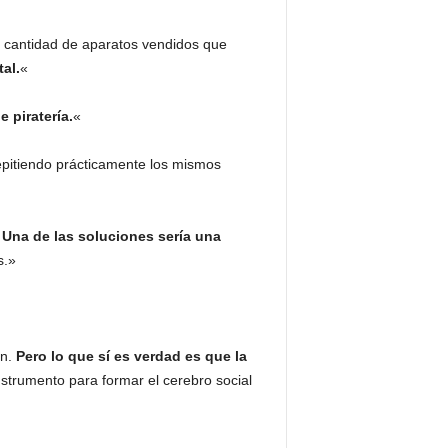
 cantidad de aparatos vendidos que
al.
«
 piratería.
«
epitiendo prácticamente los mismos
.
Una de las soluciones sería una
s.»
on.
Pero lo que sí es verdad es que la
nstrumento para formar el cerebro social