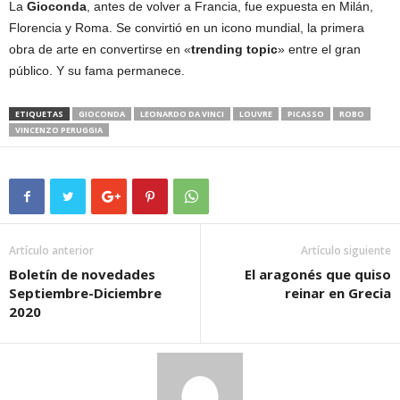
La
Gioconda
, antes de volver a Francia, fue expuesta en Milán,
Florencia y Roma. Se convirtió en un icono mundial, la primera
obra de arte en convertirse en «
trending topic
» entre el gran
público. Y su fama permanece.
ETIQUETAS
GIOCONDA
LEONARDO DA VINCI
LOUVRE
PICASSO
ROBO
VINCENZO PERUGGIA
Artículo anterior
Artículo siguiente
Boletín de novedades
El aragonés que quiso
Septiembre-Diciembre
reinar en Grecia
2020