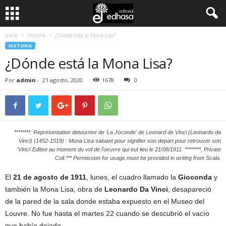
Inicio
Historia
¿Dónde está la Mona Lisa?
C
HISTORIA
¿Dónde está la Mona Lisa?
l
Por
admin
-
21 agosto, 2020
1678
0
u
b
d
********: Representation detournee de 'La Joconde' de Leonard de Vinci (Leonardo da
Vinci) (1452-1519) : Mona Lisa saluant pour signifier son depart pour retrouver son
e
'Vinci'.Editee au moment du vol de l'oeuvre qui eut lieu le 21/08/1911. ********, Private
Coll.*** Permission for usage must be provided in writing from Scala.
l
El
21 de agosto de 1911
, lunes, el cuadro llamado la
Gioconda
y
también la Mona Lisa, obra de
Leonardo Da Vinci
, desapareció
L
de la pared de la sala donde estaba expuesto en el Museo del
Louvre. No fue hasta el martes 22 cuando se descubrió el vacío
e
que había dejado.