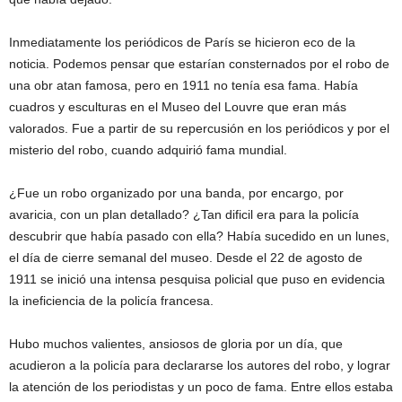
c
Inmediatamente los periódicos de París se hicieron eco de la
t
noticia. Podemos pensar que estarían consternados por el robo de
una obr atan famosa, pero en 1911 no tenía esa fama. Había
o
cuadros y esculturas en el Museo del Louvre que eran más
valorados. Fue a partir de su repercusión en los periódicos y por el
r
misterio del robo, cuando adquirió fama mundial.
d
¿Fue un robo organizado por una banda, por encargo, por
avaricia, con un plan detallado? ¿Tan dificil era para la policía
e
descubrir que había pasado con ella? Había sucedido en un lunes,
E
el día de cierre semanal del museo. Desde el 22 de agosto de
1911 se inició una intensa pesquisa policial que puso en evidencia
D
la ineficiencia de la policía francesa.
H
Hubo muchos valientes, ansiosos de gloria por un día, que
acudieron a la policía para declararse los autores del robo, y lograr
A
la atención de los periodistas y un poco de fama. Entre ellos estaba