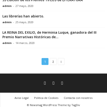
S
admin
-
27 mayo, 2020
A
Las librerías han abierto.
admin
-
25 mayo, 2020
LA REINA DEL EXILIO, de Herminia Luque, ganadora del III
Premio Narrativas Históricas de...
admin
-
14 marzo, 2020
1
2
Aviso Legal
Politica de Cookies
Contacta con nosotros
© Newsmag WordPress Theme by TagDiv