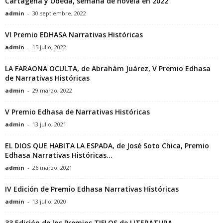
Cartagena y Úbeda, semana de novela en 2022
c
admin
-
30 septiembre, 2022
t
VI Premio EDHASA Narrativas Históricas
admin
-
15 julio, 2022
o
LA FARAONA OCULTA, de Abrahám Juárez, V Premio Edhasa
r
de Narrativas Históricas
admin
-
29 marzo, 2022
d
V Premio Edhasa de Narrativas Históricas
e
admin
-
13 julio, 2021
E
EL DIOS QUE HABITA LA ESPADA, de José Soto Chica, Premio
Edhasa Narrativas Históricas...
D
admin
-
26 marzo, 2021
H
IV Edición de Premio Edhasa Narrativas Históricas
admin
-
13 julio, 2020
A
33 Edición de los Premios TIFLOS de LITERATURA