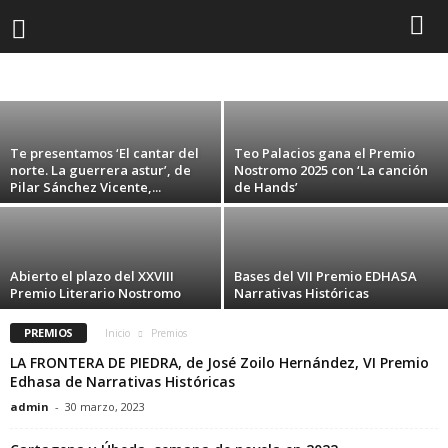
Edhasa con ‘El cantar del norte. La guerrera
Astur’
C
ARTICULOS
AUTORES
EDHASA
ENTREVISTAS
FERIA DEL LIBRO
admin
-
2 abril, 2025
HISTORIA
ÍNSULA BARATARIA
LIBROS
NOTICIAS
NOVEDADES
PREMIOS
PRESENTACIONES
l
Te presentamos ‘El cantar del
Teo Palacios gana el Premio
u
norte. La guerrera astur’, de
Nostromo 2025 con ‘La canción
Pilar Sánchez Vicente,...
de Hands’
b
d
Abierto el plazo del XXVIII
Bases del VII Premio EDHASA
Premio Literario Nostromo
Narrativas Históricas
e
PREMIOS
Inicio
Premios
l
LA FRONTERA DE PIEDRA, de José Zoilo Hernández, VI Premio
Edhasa de Narrativas Históricas
L
admin
-
30 marzo, 2023
e